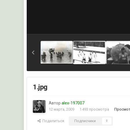
1.jpg
Автор
alex-197007
12 марта, 2009
1 493 просмотра
Просмот
Поделиться
Подписчики
0