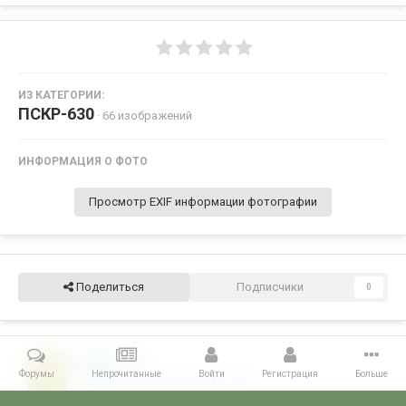
ИЗ КАТЕГОРИИ:
ПСКР-630
· 66 изображений
ИНФОРМАЦИЯ О ФОТО
Просмотр EXIF информации фотографии
Поделиться
Подписчики
0
мошка
25
Форумы
Непрочитанные
Войти
Регистрация
Больше
Опубликовано
28 декабря, 2012