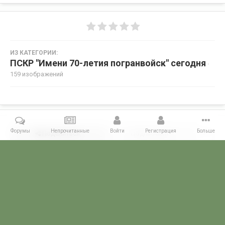
ИЗ КАТЕГОРИИ:
ПСКР "Имени 70-летия погранвойск" сегодня
·
159 изображений
Форумы
Непрочитанные
Войти
Регистрация
Больше
Поделиться
Подписчики
0
Комментариев нет
Главная
Галерея
ГАЛЕРЕЯ МЧПВ
1 дивизия ПСКР - Камчатка
POGRANICHNIK.ru