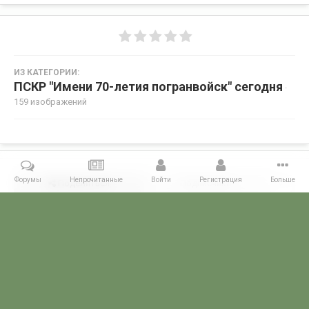
ИЗ КАТЕГОРИИ:
ПСКР "Имени 70-летия погранвойск" сегодня
·
159 изображений
Форумы
Непрочитанные
Войти
Регистрация
Больше
Поделиться
Подписчики
0
Комментариев нет
Главная
Галерея
ГАЛЕРЕЯ МЧПВ
1 дивизия ПСКР - Камчатка
POGRANICHNIK.ru