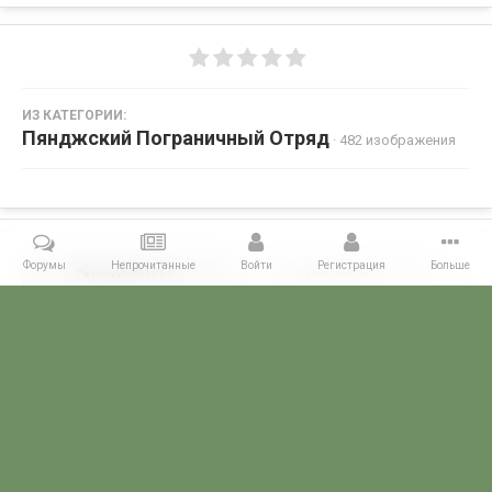
ИЗ КАТЕГОРИИ:
Пянджский Пограничный Отряд
· 482 изображения
Форумы
Непрочитанные
Войти
Регистрация
Больше
Поделиться
Подписчики
0
Комментариев нет
Главная
Галерея
ПОГРАНГАЛЕРЕЯ
КСАПО
Пянджский По
POGRANICHNIK.ru
Powered by Invision Community