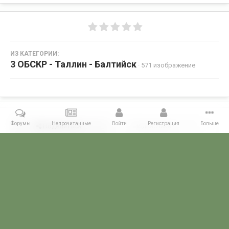
ИЗ КАТЕГОРИИ:
3 ОБСКР - Таллин - Балтийск
· 571 изображение
Форумы
Непрочитанные
Войти
Регистрация
Больше
Поделиться
Подписчики
0
Комментариев нет
Главная
Галерея
ГАЛЕРЕЯ МЧПВ
3 ОБСКР - Таллин - Балтийск
POGRANICHNIK.ru
Powered by Invision Community