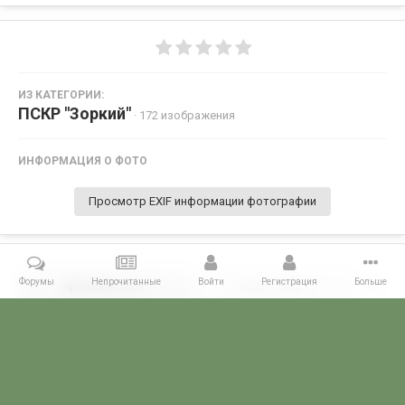
ИЗ КАТЕГОРИИ:
ПСКР "Зоркий"
· 172 изображения
ИНФОРМАЦИЯ О ФОТО
Просмотр EXIF информации фотографии
Форумы
Непрочитанные
Войти
Регистрация
Больше
Поделиться
Подписчики
0
Комментариев нет
Главная
Галерея
ГАЛЕРЕЯ МЧПВ
1 дивизия ПСКР - Камчатка