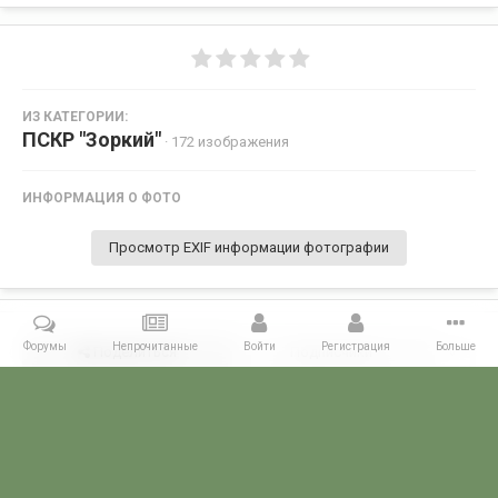
ИЗ КАТЕГОРИИ:
ПСКР "Зоркий"
· 172 изображения
ИНФОРМАЦИЯ О ФОТО
Просмотр EXIF информации фотографии
Форумы
Непрочитанные
Войти
Регистрация
Больше
Поделиться
Подписчики
0
Комментариев нет
Главная
Галерея
ГАЛЕРЕЯ МЧПВ
1 дивизия ПСКР - Камчатка