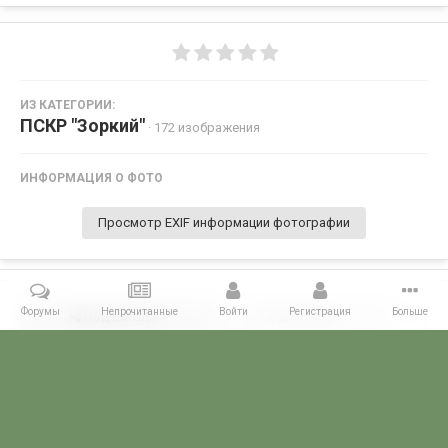
ИЗ КАТЕГОРИИ:
ПСКР "Зоркий"
· 172 изображения
ИНФОРМАЦИЯ О ФОТО
Просмотр EXIF информации фотографии
Форумы
Непрочитанные
Войти
Регистрация
Больше
Поделиться
Подписчики
0
Комментариев нет
Главная
Галерея
ГАЛЕРЕЯ МЧПВ
1 дивизия ПСКР - Камчатка