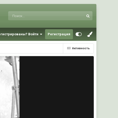
егистрированы? Войти
Регистрация
Активность