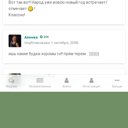
Вот так вот! Народ уже вовсю новый год встречает/
отмечает
!
Классно!
Аленка
236
Опубликовано
1 октября, 2008
ишь какие будка-хоромы то!! прям терем... )))))))
Мариночка
46
Опубликовано
1 октября, 2008
Форумы
Непрочитанные
Войти
Регистрация
Больше
Мы о такой будке пока мечтаем, главно 2-х этажная и
кошке место нашлось.
Главная
Галерея
ФОТОГАЛЕРЕЯ ГРАЖДАНСКИХ БУДНЕЙ
Взм