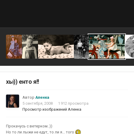
хы)) енто я!!
Автор
Аленка
5 сентября, 2008
1 912 просмотра
Просмотр изображений Аленка
Прокачусь с ветерком..))
Но то ли лыжи не едут, то ли я... того