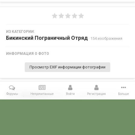
ИЗ КАТЕГОРИИ:
Бикинский Пограничный Отряд
· 154 изображения
ИНФОРМАЦИЯ О ФОТО
Просмотр EXIF информации фотографии
Форумы
Непрочитанные
Войти
Регистрация
Больше
Поделиться
Подписчики
0
Комментариев нет
Главная
Галерея
ПОГРАНГАЛЕРЕЯ
КДПО
Бикинский Пог