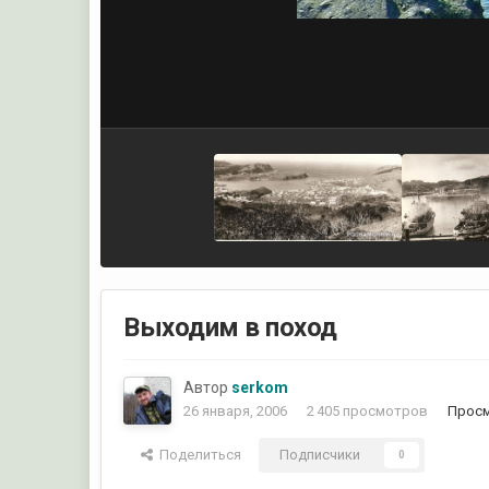
Выходим в поход
Автор
serkom
26 января, 2006
2 405 просмотров
Просм
Поделиться
Подписчики
0