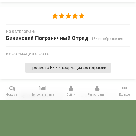
ИЗ КАТЕГОРИИ:
Бикинский Пограничный Отряд
· 154 изображения
ИНФОРМАЦИЯ О ФОТО
Просмотр EXIF информации фотографии
Форумы
Непрочитанные
Войти
Регистрация
Больше
Поделиться
Подписчики
0
Комментариев нет
Главная
Галерея
ПОГРАНГАЛЕРЕЯ
КДПО
Бикинский Пог