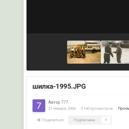
шилка-1995.JPG
Автор
777
23 января, 2006
2 140 просмотров
Просм
Поделиться
Подписчики
0