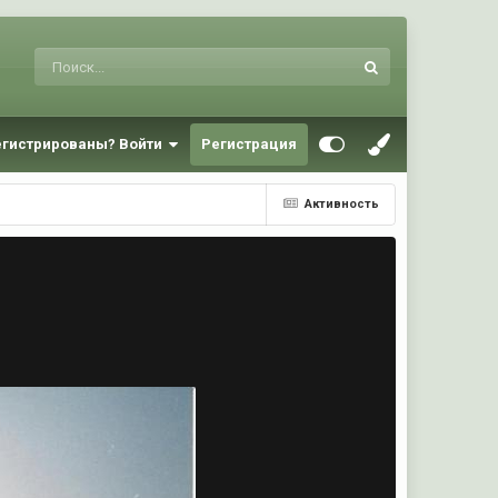
егистрированы? Войти
Регистрация
Активность