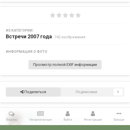
ИЗ КАТЕГОРИИ:
Встречи 2007 года
· 742 изображения
ИНФОРМАЦИЯ О ФОТО
Просмотр полной EXIF информации
Поделиться
Подписчики
0
ПСБ
20
Форумы
Непрочитанные
Войти
Регистрация
Больше
Опубликовано
24 декабря, 2007