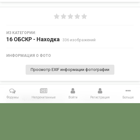
ИЗ КАТЕГОРИИ:
16 ОБСКР - Находка
· 336 изображений
ИНФОРМАЦИЯ О ФОТО
Просмотр EXIF информации фотографии
Форумы
Непрочитанные
Войти
Регистрация
Больше
Поделиться
Подписчики
0
Комментариев нет
Главная
Галерея
ГАЛЕРЕЯ МЧПВ
16 ОБСКР - Находка
816