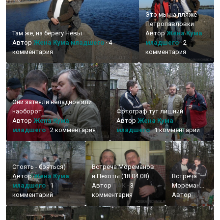
Это мы на пляже
Петропавловки
Там же, на берегу Невы
Автор
Жена Кума
Автор
Жена Кума младшего
·
4
младшего
·
2
комментария
комментария
Они затеяли неладное или
наоборот
Фотограф тут лишний
Автор
Жена Кума
Автор
Жена Кума
младшего
·
2 комментария
младшего
·
1 комментарий
Стоять - бояться)
Встреча Мореманов
Автор
Жена Кума
и Пехоты (18.04.08)
Встреча
младшего
·
1
ПАК, РОДЖЕР, ПСБ,
Автор
ПАК
·
3
Мореманов
комментарий
Лева
комментария
и Пехоты
Автор
ПАК
(18.04.08)
ПАК,