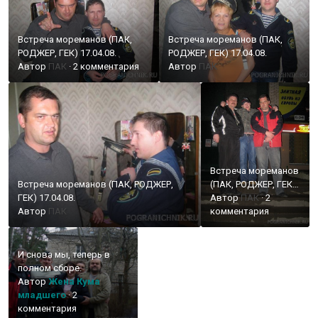
Встреча мореманов (ПАК,
Встреча мореманов (ПАК,
РОДЖЕР, ГЕК) 17.04.08.
РОДЖЕР, ГЕК) 17.04.08.
Автор
ПАК
·
2 комментария
Автор
ПАК
Встреча мореманов
Встреча мореманов (ПАК, РОДЖЕР,
(ПАК, РОДЖЕР, ГЕК)
ГЕК) 17.04.08.
17.04.08.
Автор
ПАК
·
2
Автор
ПАК
комментария
И снова мы, теперь в
полном сборе.
Автор
Жена Кума
младшего
·
2
комментария