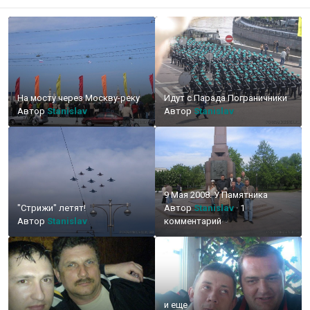
На мосту через Москву-реку
Идут с Парада Пограничники
Автор
Stanislav
Автор
Stanislav
9 Мая 2008. У Памятника
"Стрижи" летят!
Автор
Stanislav
·
1
Автор
Stanislav
комментарий
и еще