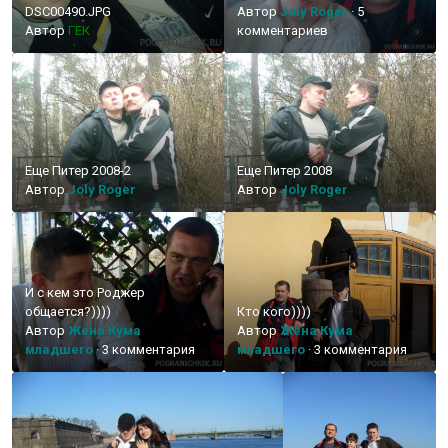
DSC00490.JPG
Автор
Joly Roger
·
5
Автор
ГЕК
комментариев
Еще Питер 2008-2
Еще Питер 2008
Автор
Joly Roger
Автор
Joly Roger
И с кем это Роджер
общается?))))
Кто кого))))
Автор
Жена Кума
Автор
Жена Кума
младшего
·
3 комментария
младшего
·
3 комментария