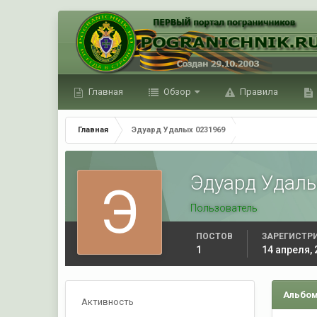
Главная
Обзор
Правила
Главная
Эдуард Удалых 0231969
Эдуард Удал
Пользователь
ПОСТОВ
ЗАРЕГИСТР
1
14 апреля, 
Альбом
Активность