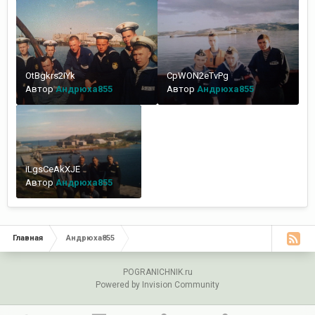
OtBgkrs2IYk
CpWON2eTvPg
Автор
Андрюха855
Автор
Андрюха855
iLgsCeAkXJE
Автор
Андрюха855
Главная
Андрюха855
POGRANICHNIK.ru
Powered by Invision Community