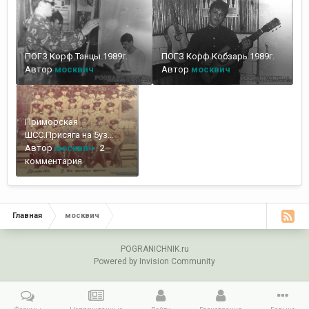
ПОГЗ Корф.Танцы.1989г.
ПОГЗ Корф.Кобзарь 1989г.
Автор
москвич
Автор
москвич
Приморская
ШСС.Присяга на 5уз
июль 1988г.
Автор
москвич
·
2
комментария
Главная
москвич
POGRANICHNIK.ru
Powered by Invision Community