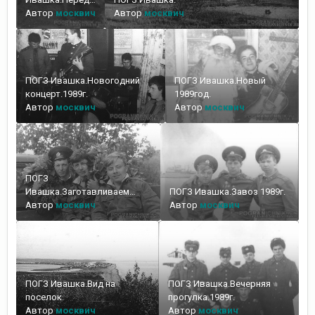
отъездом.1990г.
Автор
москвич
Автор
москвич
ПОГЗ Ивашка.Новогодний
ПОГЗ Ивашка.Новый
концерт.1989г.
1989год.
Автор
москвич
Автор
москвич
ПОГЗ
Ивашка.Заготавливаем
ПОГЗ Ивашка.Завоз 1989г.
веники 1989г.
Автор
москвич
Автор
москвич
ПОГЗ Ивашка.Вид на
ПОГЗ Ивашка.Вечерняя
поселок.
прогулка.1989г.
Автор
москвич
Автор
москвич