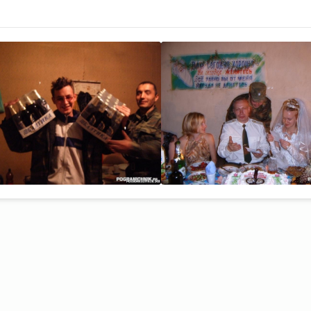
DeL
DeL