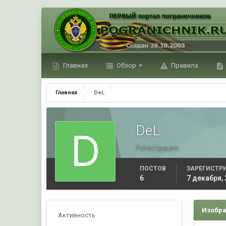
Главная
Обзор
Правила
Главная
DeL
DeL
Регистрация
ПОСТОВ
ЗАРЕГИСТР
6
7 декабря,
Изобра
Активность