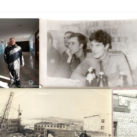
Санек11
Санек11