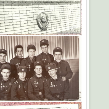
ек11
Санек11