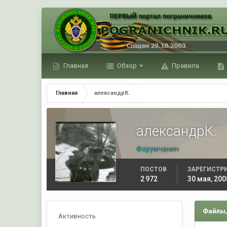
Главная
Обзор
Правила
Главная
александрК.
александрК.
Форумчанин
ПОСТОВ
ЗАРЕГИСТР
2 972
30 мая, 200
Файлы,
Активность