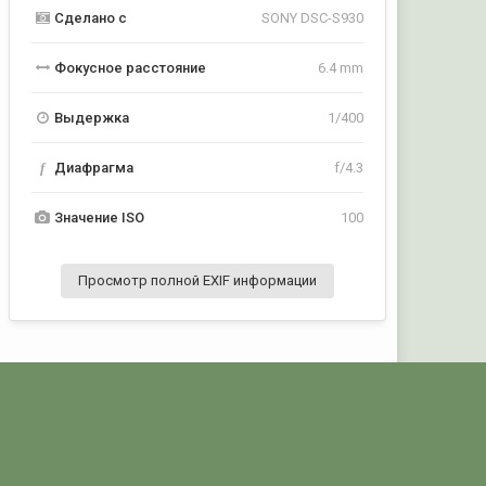
Сделано с
SONY DSC-S930
Фокусное расстояние
6.4 mm
Выдержка
1/400
f
Диафрагма
f/4.3
Значение ISO
100
Просмотр полной EXIF информации
Активность