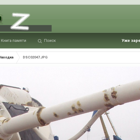
Книга памяти
Поиск
Уже зар
Находка
DSC02047.JPG