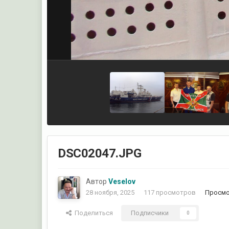
DSC02047.JPG
Автор
Veselov
28 ноября, 2025
117 просмотров
Просмо
Поделиться
Подписчики
0