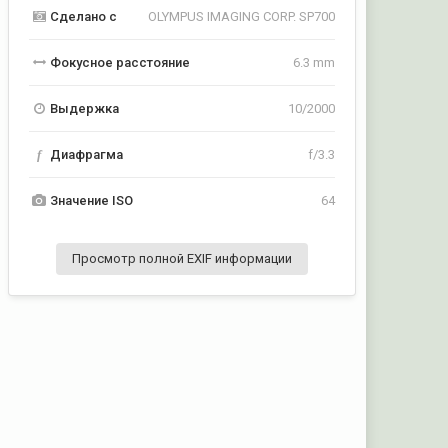
Сделано с
OLYMPUS IMAGING CORP. SP700
Фокусное расстояние
6.3 mm
Выдержка
10/2000
f
Диафрагма
f/3.3
Значение ISO
64
Просмотр полной EXIF информации