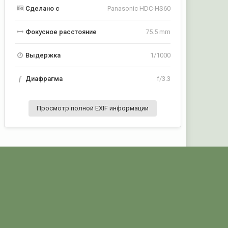
Сделано с
Panasonic HDC-HS60
Фокусное расстояние
75.5 mm
Выдержка
1/1000
f
Диафрагма
f/3.3
Просмотр полной EXIF информации
Активность
POGRANICHNIK.ru
Powered by Invision Community