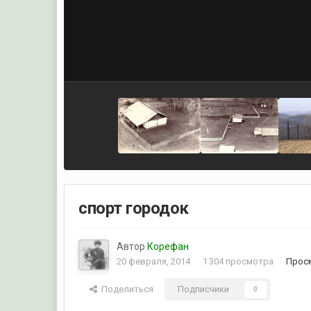
спорт городок
Автор
Корефан
20 февраля, 2014
1 304 просмотра
Прос
Поделиться
Подписчики
0