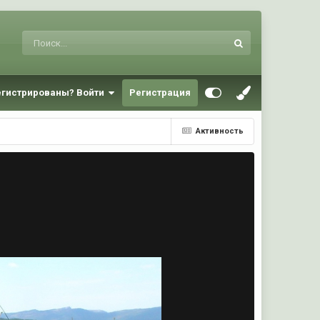
егистрированы? Войти
Регистрация
Активность