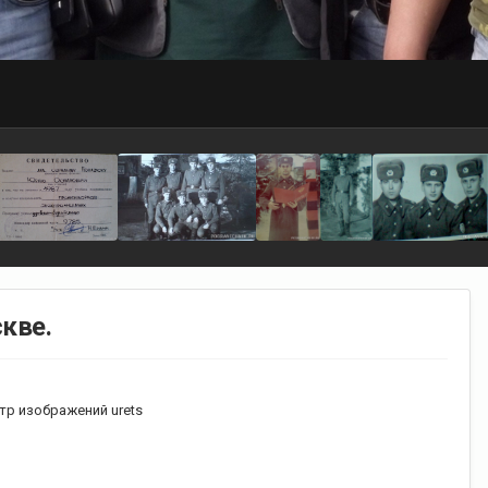
кве.
р изображений urets