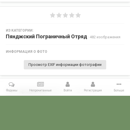
ИЗ КАТЕГОРИИ:
Пянджский Пограничный Отряд
· 482 изображения
ИНФОРМАЦИЯ О ФОТО
Просмотр EXIF информации фотографии
Форумы
Непрочитанные
Войти
Регистрация
Больше
Поделиться
Подписчики
0
Комментариев нет
Главная
Галерея
ПОГРАНГАЛЕРЕЯ
КСАПО
Пянджский По