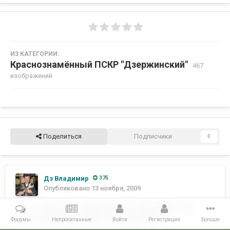
ИЗ КАТЕГОРИИ:
Краснознамённый ПСКР "Дзержинский"
· 467
изображений
Поделиться
Подписчики
0
Дз Владимир
375
Опубликовано
13 ноября, 2009
ст. 1 ст. Коваленко, дарит генерал-армии Матросову
памятный подарок КПСКР "Дзержинский", из
Форумы
Непрочитанные
Войти
Регистрация
Больше