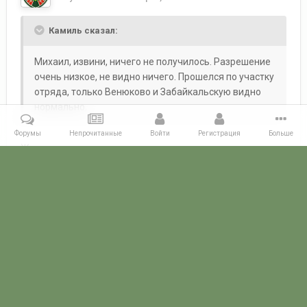
Камиль сказал:
Михаил, извини, ничего не получилось. Разрешение
очень низкое, не видно ничего. Прошелся по участку
отряда, только Венюково и Забайкальскую видно
нормально.
Форумы
Непрочитанные
Войти
Регистрация
Больше
Жалко ...
Ладно, не беда )
Главная
Галерея
ПОГРАНГАЛЕРЕЯ
КДПО
Бикинский Пог
POGRANICHNIK.ru
Powered by Invision Community