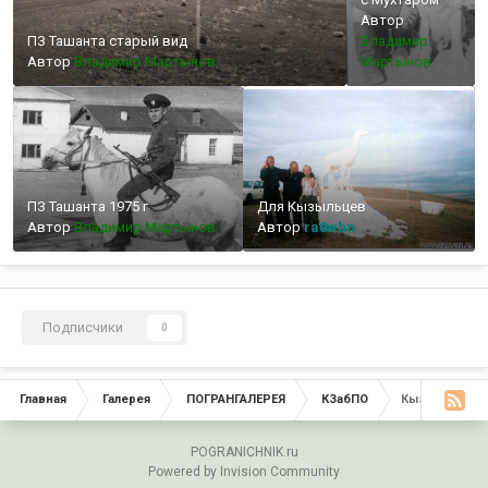
Автор
ПЗ Ташанта старый вид
Владимир
Автор
Владимир Мартынов
Мартынов
ПЗ Ташанта 1975 г
Для Кызыльцев
Автор
Владимир Мартынов
Автор
ra0wbn
Подписчики
0
Главная
Галерея
ПОГРАНГАЛЕРЕЯ
КЗабПО
Кызыльский 
POGRANICHNIK.ru
Powered by Invision Community