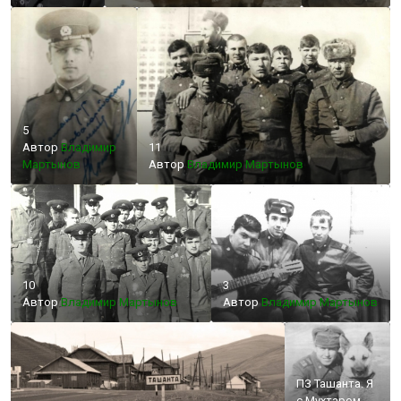
5
Автор
Владимир
11
Мартынов
Автор
Владимир Мартынов
10
3
Автор
Владимир Мартынов
Автор
Владимир Мартынов
ПЗ Ташанта. Я
с Мухтаром