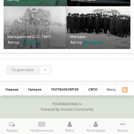
Магаданская ШСС.1987г.
Магадан
Автор
москвич
Автор
Владимир
Подписчики
0
Главная
Галерея
ПОГРАНГАЛЕРЕЯ
СВПО
Магаданский П
POGRANICHNIK.ru
Powered by Invision Community
Форумы
Непрочитанные
Войти
Регистрация
Больше