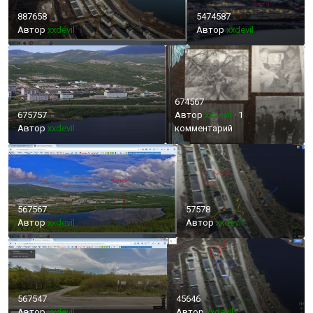
887658
5474587
Автор
xxdevil
Автор
xxdevil
674567
675757
Автор
xxdevil
·
1
Автор
xxdevil
комментарий
567567
57578
Автор
xxdevil
Автор
xxdevil
567547
45646
Автор
xxdevil
Автор
xxdevil