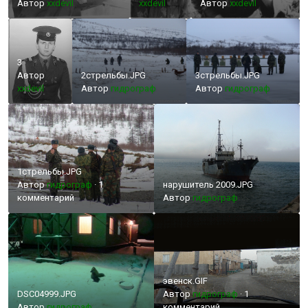
Автор
xxdevil
xxdevil
Автор
xxdevil
3
Автор
2стрельбы.JPG
3стрельбы.JPG
xxdevil
Автор
гидрограф
Автор
гидрограф
1стрельбы.JPG
Автор
гидрограф
·
1
нарушитель 2009.JPG
комментарий
Автор
гидрограф
эвенск.GIF
DSC04999.JPG
Автор
гидрограф
·
1
Автор
гидрограф
комментарий