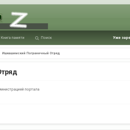
Книга памяти
Поиск
Уже зар
Ишкашимский Пограничный Отряд
Отряд
министрацией портала