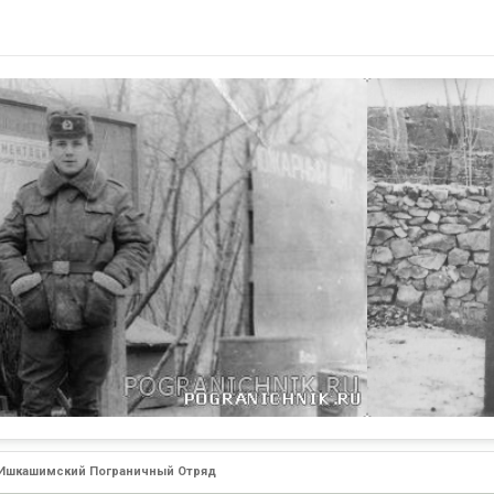
7
TRex
Ишкашимский Пограничный Отряд