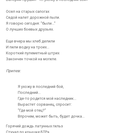
Осел на старых сапогах
Седой налет дорожной пыли.
Я говорю сегодня: "были..."
О лучших боевых друзьях.
Еще вчера мы хлеб делили
И пили водку на троих...
Короткий пулеметный штрих
Закончен точкой на могиле.
Припев:
Я ухожу в последний бой,
Последний...
Где-то родится мой наследник...
Вырастет сорванец, спросит:
"Где мой отец?"
Впрочем, может быть, будет дочка...
Горячий дождь латунных гильз
Стучал по крышке БТРа,