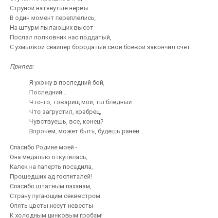
Струной натянутые нервы
В один момент переплелись,
На штурм пылающих высот
Послал полковник нас поддатый,
С ухмылкой снайпер бородатый свой боевой закончил счет
Припев:
Я ухожу в последний бой,
Последний...
Что-то, товарищ мой, ты бледный
Что загрустил, храбрец,
Чувствуешь, все, конец?
Впрочем, может быть, будешь ранен...
Спасибо Родине моей -
Она медалью откупилась,
Калек на паперть посадила,
Прошедших ад госпиталей!
Спасибо штатным паханам,
Страну пугающим секвестром.
Опять цветы несут невесты
К холодным цинковым гробам!