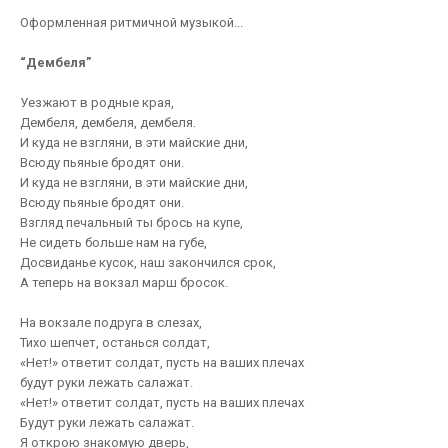
Оформленная ритмичной музыкой...
“Дембеля”
Уезжают в родные края,
Дембеля, дембеля, дембеля.
И куда не взгляни, в эти майские дни,
Всюду пьяные бродят они.
И куда не взгляни, в эти майские дни,
Всюду пьяные бродят они.
Взгляд печальный ты брось на купе,
Не сидеть больше нам на губе,
Досвиданье кусок, наш закончился срок,
А теперь на вокзал марш бросок.
На вокзале подруга в слезах,
Тихо шепчет, останься солдат,
«Нет!» ответит солдат, пусть на ваших плечах
будут руки лежать салажат.
«Нет!» ответит солдат, пусть на ваших плечах
Будут руки лежать салажат.
Я открою знакомую дверь,