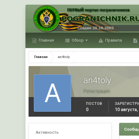
Главная
Обзор
Правила
Главная
an4toly
an4toly
Регистрация
ПОСТОВ
ЗАРЕГИСТР
0
10 августа,
Сообще
Активность