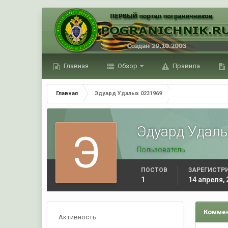
Главная
Обзор
Правила
Главная
Эдуард Удалых 0231969
Эдуард Удал
Пользователь
ПОСТОВ
ЗАРЕГИСТР
1
14 апреля, 
Коммен
Активность