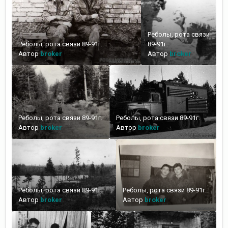
Реболы, рота связи
Реболы, рота связи 89-91г.
89-91г.
Автор
broker
Автор
broker
Реболы, рота связи 89-91г.
Реболы, рота связи 89-91г.
Автор
broker
Автор
broker
Реболы, рота связи 89-91г.
Реболы, рота связи 89-91г.
Автор
broker
Автор
broker