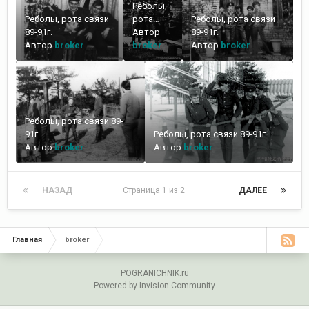
Реболы,
Реболы, рота связи
рота
Реболы, рота связи
89-91г.
связи 89-
Автор
89-91г.
Автор
broker
91г.
broker
Автор
broker
Реболы, рота связи 89-
91г.
Реболы, рота связи 89-91г.
Автор
broker
Автор
broker
НАЗАД
Страница 1 из 2
ДАЛЕЕ
Главная
broker
POGRANICHNIK.ru
Powered by Invision Community