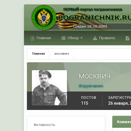
Главная
Обзор
Правила
Главная
москвич
москвич
Форумчанин
ПОСТОВ
ЗАРЕГИСТР
115
26 января, 
Коммен
Активность