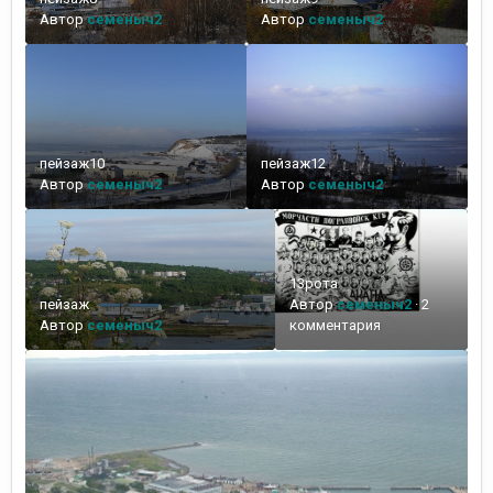
Автор
семеныч2
Автор
семеныч2
пейзаж10
пейзаж12
Автор
семеныч2
Автор
семеныч2
13рота
пейзаж
Автор
семеныч2
·
2
Автор
семеныч2
комментария