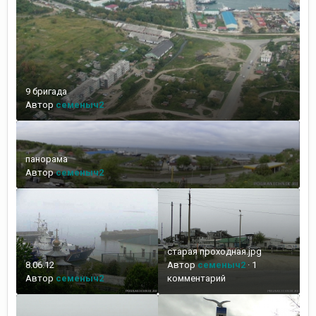
9 бригада
Автор
семеныч2
панорама
Автор
семеныч2
старая проходная.jpg
8.06.12
Автор
семеныч2
·
1
Автор
семеныч2
комментарий