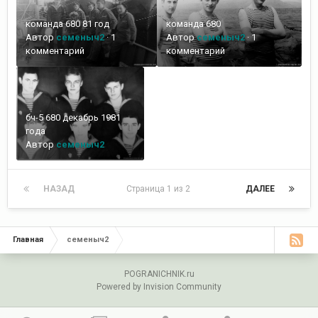
команда 680 81 год
команда 680
Автор
семеныч2
·
1
Автор
семеныч2
·
1
комментарий
комментарий
бч-5 680 декабрь 1981
года
Автор
семеныч2
НАЗАД
Страница 1 из 2
ДАЛЕЕ
Главная
семеныч2
POGRANICHNIK.ru
Powered by Invision Community