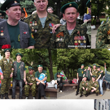
urets
ure
urets
urets