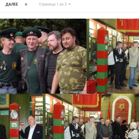
ДАЛЕЕ
Страница 1 из 2
urets
urets