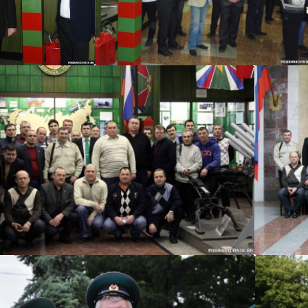
urets
urets
urets
ure