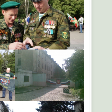
ts
urets