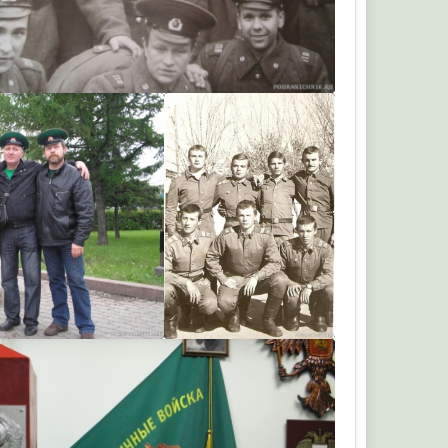
urets
urets