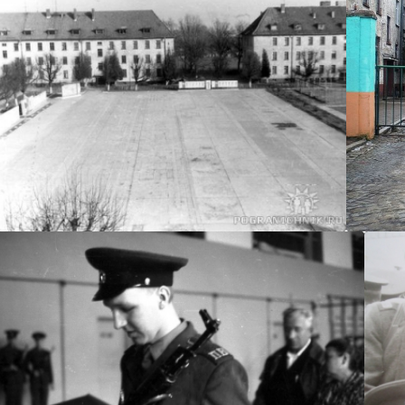
urets
u