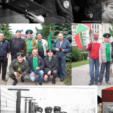
urets
urets
urets