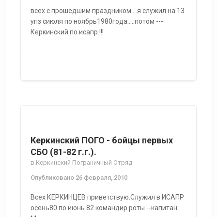
всех с прошедшим праздником....я служил на 13
упз сиюля по ноябрь1980года.....потом ---
Керкинский по исапр.!!!
Керкинский ПОГО - бойцы первых
СБО (81-82 г.г.).
в
Керкинский Пограничный Отряд
Опубликовано
26 февраля, 2010
Всех КЕРКИНЦЕВ приветствую.Служил в ИСАПР
осень80 по июнь 82.командир роты --капитан