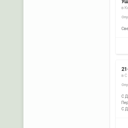
Уш
в
К
Оп
Све
21
в
С
Оп
С 
Пе
С Д