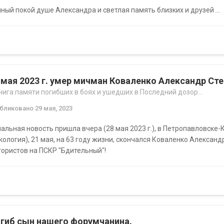
ный покой душе Александра и светлая память близких и друзей ...
 мая 2023 г. умер мичман Коваленко Александр Сте
нига памяти погибших в боях и ушедших в Последний дозор...
убликовано
29 мая, 2023
альная новость пришла вчера (28 мая 2023 г.), в Петропавловске
кология), 21 мая, на 63 году жизни, скончался Коваленко Алекса
ористов на ПСКР "Бдительный"!
гиб сын нашего форумчанина.