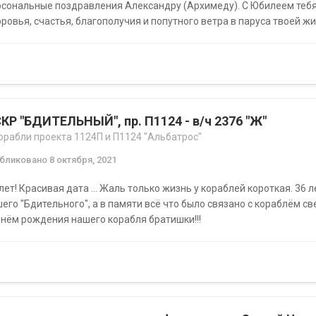
сональные поздравления Александру (Архимеду). С Юбилеем тебя
ровья, счастья, благополучия и попутного ветра в паруса твоей жиз
КР "БДИТЕЛЬНЫЙ", пр. П1124 - в/ч 2376 "Ж"
орабли проекта 1124П и П1124 "Альбатрос"
убликовано
8 октября, 2021
лет! Красивая дата ... Жаль только жизнь у кораблей короткая. 36 
его "Бдительного", а в памяти всё что было связано с кораблём св
нём рождения нашего корабля братишки!!!