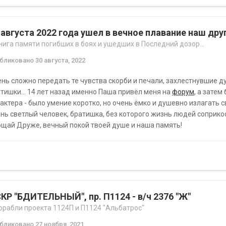
 августа 2022 года ушел в вечное плавание наш др
нига памяти погибших в боях и ушедших в Последний дозор...
убликовано
30 августа, 2022
нь сложно передать те чувства скорби и печали, захлестнувшие д
тишки... 14 лет назад именно Паша привёл меня на
форум
, а зате
актера - было умение коротко, но очень ёмко и душевно излагать 
нь светлый человек, братишка, без которого жизнь людей соприко
щай Друже, вечный покой твоей душе и наша память!
КР "БДИТЕЛЬНЫЙ", пр. П1124 - в/ч 2376 "Ж"
орабли проекта 1124П и П1124 "Альбатрос"
убликовано
27 ноября, 2021