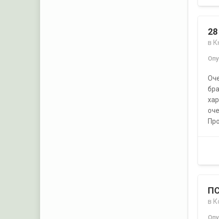
28
в
К
Оп
Оче
бра
хар
оче
Про
ПС
в
К
Оп