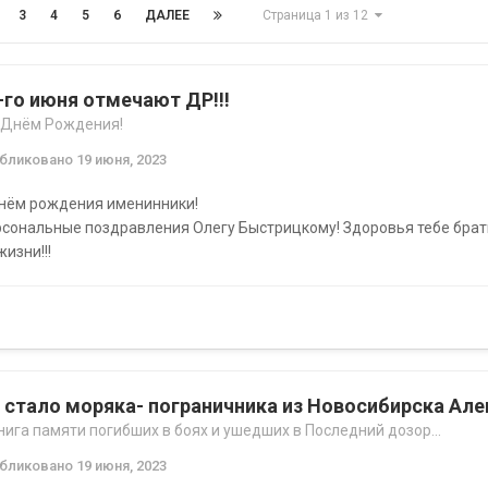
3
4
5
6
ДАЛЕЕ
Страница 1 из 12
-го июня отмечают ДР!!!
 Днём Рождения!
убликовано
19 июня, 2023
днём рождения именинники!
сональные поздравления Олегу Быстрицкому! Здоровья тебе брат
жизни!!!
 стало моряка- пограничника из Новосибирска Ал
нига памяти погибших в боях и ушедших в Последний дозор...
убликовано
19 июня, 2023