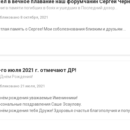
ел в вечное плавание наш форумчанин Сергей Чер
нига памяти погибших в боях и ушедших в Последний дозор...
убликовано
8 октября, 2021
тлая память о Сергее! Мои соболезнования близким и друзьям ...
-го июля 2021 г. отмечают ДР!
 Днём Рождения!
убликовано
21 июля, 2021
Днём рождения уважаемые Именинники!
рсональные поздравления Саше Эсаулову.
нём рождения тебя Друже! Здоровья счастья благополучия и попутн