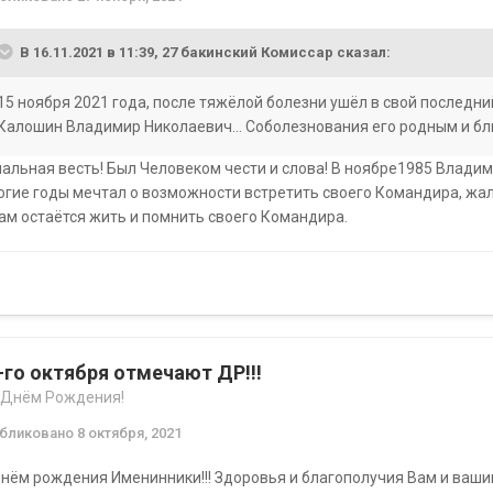
В 16.11.2021 в 11:39,
27 бакинский Комиссар
сказал:
15 ноября 2021 года, после тяжёлой болезни ушёл в свой последн
Калошин Владимир Николаевич... Соболезнования его родным и бл
альная весть! Был Человеком чести и слова! В ноябре1985 Владим
гие годы мечтал о возможности встретить своего Командира, жаль 
ам остаётся жить и помнить своего Командира.
-го октября отмечают ДР!!!
 Днём Рождения!
убликовано
8 октября, 2021
нём рождения Именинники!!! Здоровья и благополучия Вам и ваши