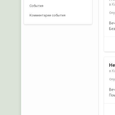
в
К
События
Оп
Комментарии события
Веч
Без
Не
в
К
Оп
Веч
Пом