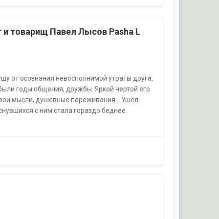
уг и товарищ Павел Лысов Pasha L
ушу от осознания невосполнимой утраты друга,
м были годы общения, дружбы. Яркой чертой его
свои мысли, душевные переживания... Ушёл
снувшихся с ним стала гораздо беднее.