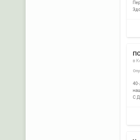
Пер
Здо
ПС
в
К
Оп
40-
наш
С Д