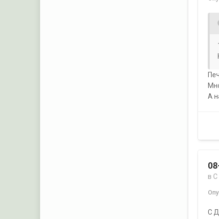
Печ
Мно
А н
08
в
С
Оп
С Д