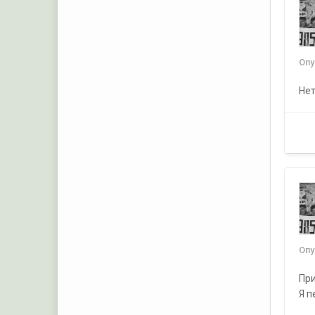
Оп
Нет
Оп
При
Я п