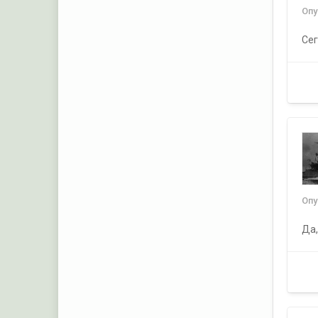
Оп
Сег
Оп
Да,