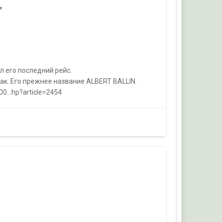
"
л его последний рейс.
так. Его прежнее название ALBERT BALLIN.
0...hp?article=2454