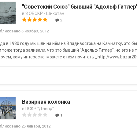
"Советский Союз" бывший "Адольф Гитлер
в
8 ОБСКР - Шикотан
2
убликовано
5 ноября, 2012
да в 1980 году мы шли на нём из Владивостока на Камчатку, это бы
 тоже тогда заливали, что это бывший "Адольф Гитлер", но это не 
очем, кому интересно, можете о нём почитать _http://www.bazar200
Визирная колонка
в
ПСКР "Днепр"
1
убликовано
25 января, 2012