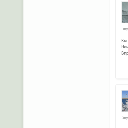
Оп
Ког
Нам
Впр
Оп