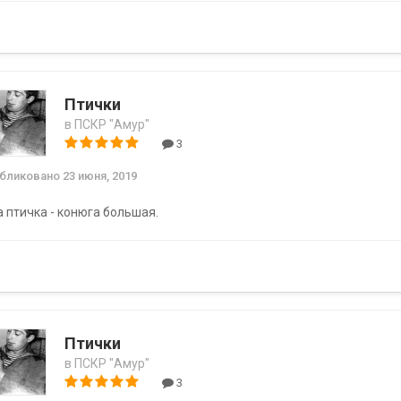
Птички
в
ПСКР "Амур"
3
убликовано
23 июня, 2019
а птичка - конюга большая.
Птички
в
ПСКР "Амур"
3