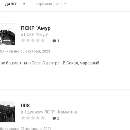
ДАЛЕЕ
Страница 1 из 2
ПСКР "Амур"
в
ПСКР "Амур"
1
убликовано
30 октября, 2023
ва боцман - м-н Сога. С центре - В.Сокол, марсовый.
008
в
1 дивизия ПСКР - Камчатка
2
убликовано
23 февраля, 2021