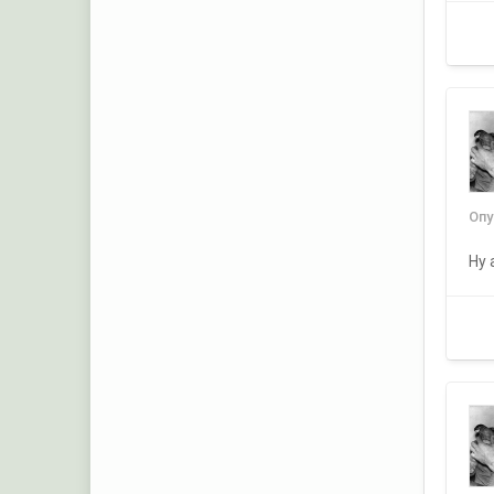
Оп
Ну 