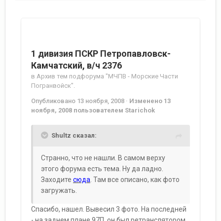
1 дивизия ПСКР Петропавловск-
Камчатский, в/ч 2376
в
Архив тем подфорума "МЧПВ - Морские Части
Погранвойск".
Опубликовано
13 ноября, 2008
·
Изменено
13
ноября, 2008
пользователем Starichok
Shultz сказал:
Странно, что не нашли. В самом верху
этого форума есть тема. Ну да ладно.
Заходите
сюда
. Там все описано, как фото
загружать.
Спасибо, нашел. Вывесил 3 фото. На последней
- на заднем плане 97П, он был ретранслятором