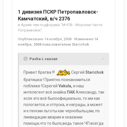
1 дивизия ПСКР Петропавловск-
Камчатский, в/ч 2376
в
Архив тем подфорума "МЧПВ - Морские Части
Погранвойск".
Опубликовано
14 ноября, 2008
·
Изменено
14
ноября, 2008
пользователем Starichok
Pasha L сказал:
Привет братва !!!
Сергей
Starichok
братишка ! Приятно познакомиться
поближе !Серегей
Vakula,
и наш
интелегент всё знайка
ПАК
Александр, так
есле это всё былоофициально, то им как
пологается, и отпуска, и награды, а может
и к пенсии льготы как чернобыльцам, по
ликвидации аварии и оказании
помощи,что то было,ведь такое ЧП всегда