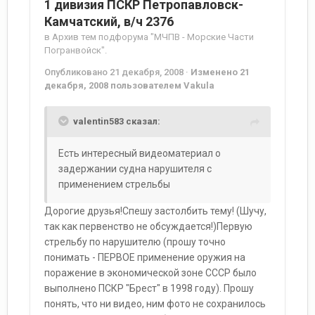
1 дивизия ПСКР Петропавловск-
Камчатский, в/ч 2376
в
Архив тем подфорума "МЧПВ - Морские Части
Погранвойск".
Опубликовано
21 декабря, 2008
·
Изменено
21
декабря, 2008
пользователем Vakula
valentin583 сказал:
Есть интересный видеоматериал о
задержании судна нарушителя с
применением стрельбы
Дорогие друзья!Спешу застолбить тему! (Шучу,
так как первенство не обсуждается!)Первую
стрельбу по нарушителю (прошу точно
понимать - ПЕРВОЕ применение оружия на
поражение в экономической зоне СССР было
выполнено ПСКР "Брест" в 1998 году). Прошу
понять, что ни видео, ним фото не сохранилось