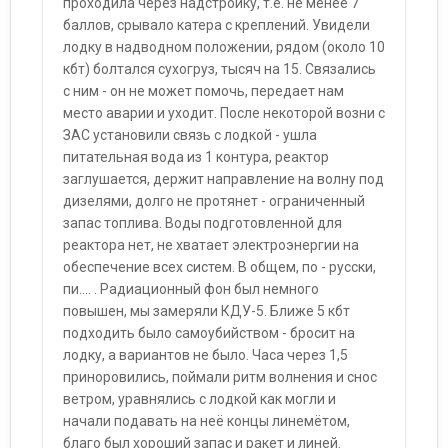
проходила через надстройку, т.е. не менее 7
баллов, срывало катера с креплений. Увидели
лодку в надводном положении, рядом (около 10
кбт) болтался сухогруз, тысяч на 15. Связались
с ним - он не может помочь, передает нам
место аварии и уходит. После некоторой возни с
ЗАС установили связь с лодкой - ушла
питательная вода из 1 контура, реактор
заглушается, держит направление на волну под
дизелями, долго не протянет - ограниченный
запас топлива. Воды подготовленной для
реактора нет, не хватает электроэнергии на
обеспечение всех систем. В общем, по - русски,
пи.... . Радиационный фон был немного
повышен, мы замеряли КДУ-5. Ближе 5 кбт
подходить было самоубийством - бросит на
лодку, а вариантов не было. Часа через 1,5
приноровились, поймали ритм волнения и снос
ветром, уравнялись с лодкой как могли и
начали подавать на неё концы линемётом,
благо был хороший запас и ракет и линей.