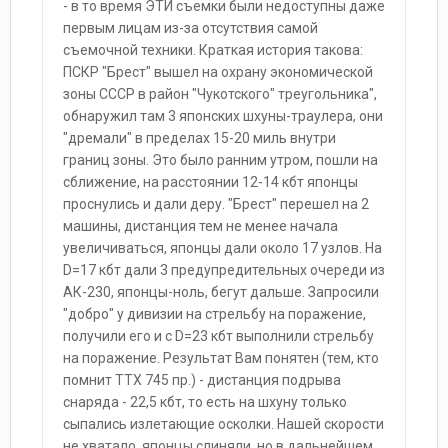
- в то время ЭТИ съемки были недоступны даже
первым лицам из-за отсутствия самой
съемочной техники. Краткая история такова:
ПСКР "Брест" вышел на охрану экономической
зоны СССР в район "Чукотского" треугольника",
обнаружил там 3 японских шхуны-траулера, они
"дремали" в пределах 15-20 миль внутри
границ зоны. Это было ранним утром, пошли на
сближение, на расстоянии 12-14 кбт японцы
проснулись и дали деру. "Брест" перешел на 2
машины, дистанция тем не менее начала
увеличиваться, японцы дали около 17 узлов. На
D=17 кбт дали 3 предупредительных очереди из
АК-230, японцы-ноль, бегут дальше. Запросили
"добро" у дивизии на стрельбу на поражение,
получили его и с D=23 кбт выполнили стрельбу
на поражение. Результат Вам понятен (тем, кто
помнит ТТХ 745 пр.) - дистанция подрыва
снаряда - 22,5 кбт, то есть на шхуну только
сыпались излетающие осколки. Нашей скорости
не хватало, японцы слиняли, но в дальнейшем