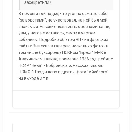
засекретили?
В помощи той лодке, что утопла сама по себе
"за воротами", не участвовал, на ней был мой
знакомый. Никаких позитивных воспоминаний,
увы, у него не осталось, сняли к чертям
собачьим. Подробно об этом ЧП - на флотских
сайтах.Вывесил в галерею несколько фото - в
том числе буксировку ПСКРом "Брест" МРК в
Авачинском заливе, примерно 1986 год, ребят с
ПСКР "Нева" - Бобровского, Рассказчикова,
НЭМС-1 Гладышева и других, фото "Айсберга"
на выходе и т.п.