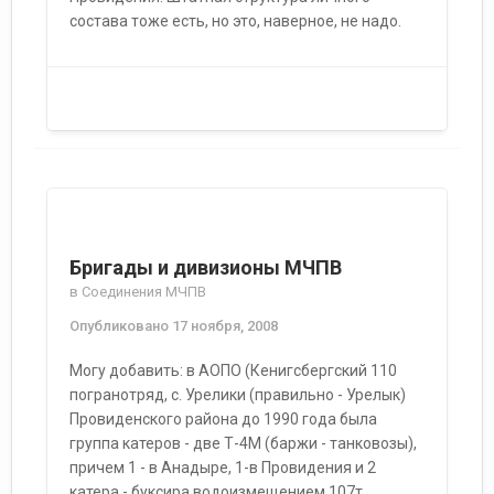
состава тоже есть, но это, наверное, не надо.
Бригады и дивизионы МЧПВ
в
Соединения МЧПВ
Опубликовано
17 ноября, 2008
Могу добавить: в АОПО (Кенигсбергский 110
погранотряд, с. Урелики (правильно - Урелык)
Провиденского района до 1990 года была
группа катеров - две Т-4М (баржи - танковозы),
причем 1 - в Анадыре, 1-в Провидения и 2
катера - буксира водоизмещением 107т