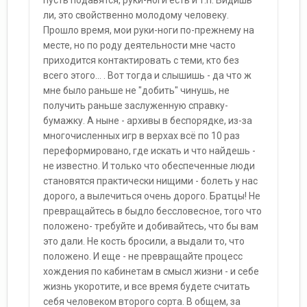
пусть подавятся, руки-ноги есть и т.п. Видишь
ли, это свойственно молодому человеку.
Прошло время, мои руки-ноги по-прежнему на
месте, но по роду деятельности мне часто
приходится контактировать с теми, кто без
всего этого... . Вот тогда и слышишь - да что ж
мне было раньше не "добить" чинушь, не
получить раньше заслуженную справку-
бумажку. А ныне - архивы в беспорядке, из-за
многочисленных игр в верхах всё по 10 раз
переформировано, где искать и что найдешь -
не известно. И только что обеспеченные люди
становятся практически нищими - болеть у нас
дорого, а вылечиться очень дорого. Братцы! Не
превращайтесь в быдло бессловесное, того что
положено- требуйте и добивайтесь, что бы вам
это дали. Не кость бросили, а выдали то, что
положено. И еще - не превращайте процесс
хождения по кабинетам в смысл жизни - и себе
жизнь укоротите, и все время будете считать
себя человеком второго сорта. В общем, за