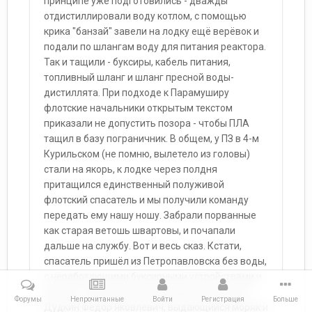
принципе уже подготовились - дважды
отдистиллировали воду котлом, с помощью
крика "банзай" завели на лодку ещё верёвок и
подали по шлангам воду для питания реактора.
Так и тащили - буксиры, кабель питания,
топливный шланг и шланг пресной воды-
дистиллята. При подходе к Парамуширу
флотские начальники открытым текстом
приказали не допустить позора - чтобы ПЛА
тащил в базу пограничник. В общем, у ПЗ в 4-м
Курильском (не помню, вылетело из головы)
стали на якорь, к лодке через полдня
притащился единственный полуживой
флотский спасатель и мы получили команду
передать ему нашу ношу. Забрали порванные
как старая ветошь швартовы, и почапали
дальше на службу. Вот и весь сказ. Кстати,
спасатель пришёл из Петропавловска без воды,
с неработающими буксирными устройствами и
далее в том же духе. Командовал "Брестом"
Форумы
Непрочитанные
Войти
Регистрация
Больше
Дудкин Федор Яковлевич, выдающийся моряк и