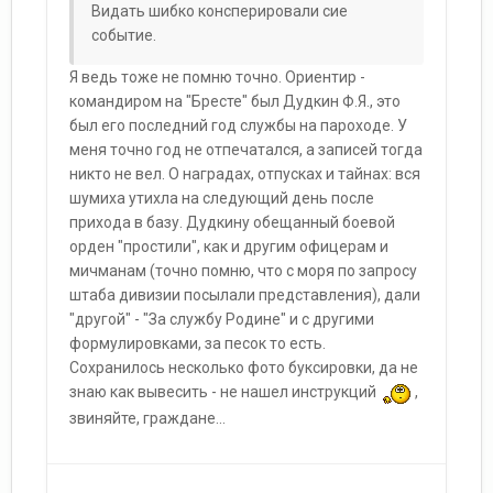
Видать шибко консперировали сие
событие.
Я ведь тоже не помню точно. Ориентир -
командиром на "Бресте" был Дудкин Ф.Я., это
был его последний год службы на пароходе. У
меня точно год не отпечатался, а записей тогда
никто не вел. О наградах, отпусках и тайнах: вся
шумиха утихла на следующий день после
прихода в базу. Дудкину обещанный боевой
орден "простили", как и другим офицерам и
мичманам (точно помню, что с моря по запросу
штаба дивизии посылали представления), дали
"другой" - "За службу Родине" и с другими
формулировками, за песок то есть.
Сохранилось несколько фото буксировки, да не
знаю как вывесить - не нашел инструкций
,
звиняйте, граждане...