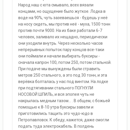
Народ наш с юта смывало, всех вязали
концами, но ощущение было жуткое. Лодка в
воде на 90%, чуть зазеваешься - будешь у неё
на носу сидеть, мы против неё - муха, 1500 тонн
против почти 9000. На их баке работали 6-7
человек, заливало их нещадно, периодически
они уходили внутрь. Через несколько часов
непрерывных попыток пару концов все-таки
они поймали и начали выбирать буксиры -
сначала капрон 100, потом 250, потом стальной.
При подаче мы вынуждены были стравить
метров 250 стального, а это под 30 тонн, и эта
верёвка болталась у нас под винтом. На лодке
при подтягивании стального ПОГНУЛИ
НОСОВОЙ ШПИЛЬ, и вся эпопея чуть не
накрылась медным тазом... . В общем, с божьей
помощью к 8-10 утра буксиры завели и
приготовились тащить это чудо-юдо в
Петропавловск. К обеду, кажется, даже смогли
подать туда электрокабель. В полдень