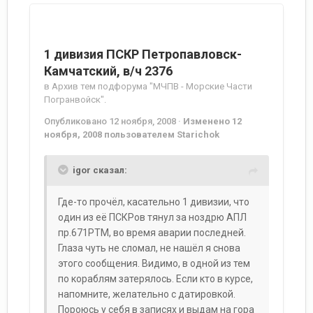
1 дивизия ПСКР Петропавловск-
Камчатский, в/ч 2376
в
Архив тем подфорума "МЧПВ - Морские Части
Погранвойск".
Опубликовано
12 ноября, 2008
·
Изменено
12
ноября, 2008
пользователем Starichok
igor сказал:
Где-то прочёл, касательно 1 дивизии, что
один из её ПСКРов тянул за ноздрю АПЛ
пр.671РТМ, во время аварии последней.
Глаза чуть не сломал, не нашёл я снова
этого сообщения. Видимо, в одной из тем
по кораблям затерялось. Если кто в курсе,
напомните, желательно с датировкой.
Пороюсь у себя в записях и выдам на гора