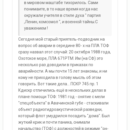
в мировом маштабе тихорилось. Сами
понимаите, в то наше время когда нас
окружали учителя в стиле духа " партия
,Ленин, комсомол ", и военной тайны.С
уважением !
Сегодня мой старый приятель-подводник на
вопрос об аварии в середине 80- х на ПЛА ТОФ
сразу назвал этот случай: 20 октября 1988 года,
Охотское море, ПЛА 671РТМ. Им (на СФ) это
несколько раз доводили в приказах по
аварийности. А мы почти 15 лет знакомы, и ни
кому не приходила в голову мысль об этом
говорить. Вот такие дела... ПСКР 745 пр. 1
Кдискр отличились ещё в нескольких делах в
плане помощи ТОФ: 1981 год - снятие с мели
"спецобъекта" в Авачинской губе - стаскивали
объект радиогидроакустической разведки,
который флот умудрился посадить "дома". Был
жуткий крик и почти паника, снимали
начальство (ТОФ) с должностей в режиме "он-