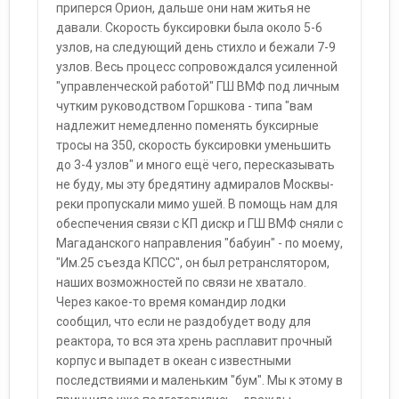
приперся Орион, дальше они нам житья не
давали. Скорость буксировки была около 5-6
узлов, на следующий день стихло и бежали 7-9
узлов. Весь процесс сопровождался усиленной
"управленческой работой" ГШ ВМФ под личным
чутким руководством Горшкова - типа "вам
надлежит немедленно поменять буксирные
тросы на 350, скорость буксировки уменьшить
до 3-4 узлов" и много ещё чего, пересказывать
не буду, мы эту бредятину адмиралов Москвы-
реки пропускали мимо ушей. В помощь нам для
обеспечения связи с КП дискр и ГШ ВМФ сняли с
Магаданского направления "бабуин" - по моему,
"Им.25 съезда КПСС", он был ретранслятором,
наших возможностей по связи не хватало.
Через какое-то время командир лодки
сообщил, что если не раздобудет воду для
реактора, то вся эта хрень расплавит прочный
корпус и выпадет в океан с известными
последствиями и маленьким "бум". Мы к этому в