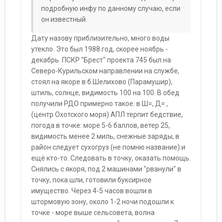
подробную инфу по данному случаю, если
он известный.
Дату назову приблизительно, много воды
утекло. Это был 1988 год, скорее ноябрь -
декабрь. ПСКР "Брест" проекта 745 был на
Северо-Курильском направлении на службе,
стоял на якоре в б.Шелихово (Парамушир),
штиль, солнце, видимость 100 на 100. В обед
получили РДО примерно такое: в Ш=, Д= ,
(центр Охотского моря) АПЛ терпит бедствие,
погода в точке: море 5-6 баллов, ветер 25,
видимость менее 2 миль, снежные заряды, в
район следует сухогруз (не помню название) и
ещё кто-то. Следовать в точку, оказать помощь.
Снялись с якоря, под 2 машинами "рванули" в
точку, пока шли, готовили буксирное
имущество. Через 4-5 часов вошли в
штормовую зону, около 1-2 ночи подошли к
точке - море выше сельсовета, волна