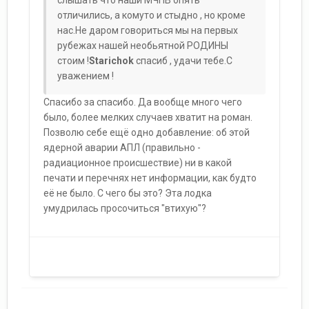
слышать что наши МЧПВ опять
отличились, а комуто и стыдно , но кроме
нас.Не даром говориться мы на первых
рубежах нашей необьятной РОДИНЫ
стоим !
Starichok
спасиб , удачи тебе.С
уважением !
Спасибо за спасибо. Да вообще много чего
было, более мелких случаев хватит на роман.
Позволю себе ещё одно добавление: об этой
ядерной аварии АПЛ (правильно -
радиационное происшествие) ни в какой
печати и перечнях нет информации, как будто
её не было. С чего бы это? Эта лодка
умудрилась просочиться "втихую"?