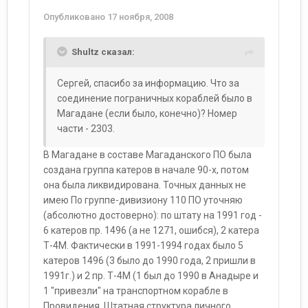
Опубликовано
17 ноября, 2008
Shultz сказал:
Сергей, спасибо за информацию. Что за
соединение пограничных кораблей было в
Магадане (если было, конечно)? Номер
части - 2303.
В Магадане в составе Магаданского ПО была
создана группа катеров в начале 90-х, потом
она была ликвидирована. Точных данных не
имею По группе-дивизиону 110 ПО уточняю
(абсолютно достоверно): по штату на 1991 год -
6 катеров пр. 1496 (а не 1271, ошибся), 2 катера
Т-4М. Фактически в 1991-1994 годах было 5
катеров 1496 (3 было до 1990 года, 2 пришли в
1991г.) и 2 пр. Т-4М (1 был до 1990 в Анадыре и
1 "привезли" на транспортном корабле в
Провидения. Штатная структура личного