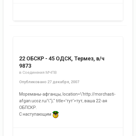
22 ОБСКР - 45 ОДСК, Термез, в/ч
9873
в
Соединения МЧПВ
Опубликовано
27 декабря, 2007
Мореманы-афганцы, location=\'http://morchasti-
afgan.ucoz.ru/\'');" title='тут'>тут, ваша 22-ая
ОБПСКР.
С наступающим