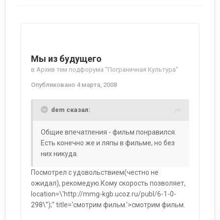
Мы из будущего
в
Архив тем подфорума "Пограничная Культура"
Опубликовано
4 марта, 2008
dem сказал:
Общие впечатления - фильм понравился.
Есть конечно же и ляпы в фильме, но без
них никуда.
Посмотрел с удовольствием(честно не
ожидал), рекомедую.Кому скорость позволяет,
location=\'http://mmg-kgb.ucoz.ru/publ/6-1-0-
298\'');" title='смотрим фильм.'>смотрим фильм.