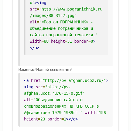
u"
><img
src
=
"http://www.pogranichnik.ru
/images/88-31-2.jpg"
alt
=
"«Портал ПОГРАНИЧНИК» - 
объединение пограничников и 
сайтов пограничной тематики."
width
=
88
height
=
31
border
=
0
>
</a>
Изменил!Нашей ссылки нет!
<a
href
=
"http://pv-afghan.ucoz.ru/"
>
<img
src
=
"http://pv-
afghan.ucoz.ru/6-15-0.gif"
alt
=
"Объединение сайтов о 
спецподразделениях ПВ КГБ СССР в 
Афганистане 1979-1989гг."
width
=
156
height
=
23
border
=
1
></a>