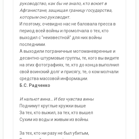
руководство, как бы не знало, кто воюет в
Афганистане, защищая границу государства,
которым оно руководит.
И поэтому, очевидно нас не баловала пресса в
период всей войны и промолчала о тех, кто
выходил с "неизвестной" для них войны
последними.
А выходили пограничные мотоманевренные и
десантно-штурмовые группы, те, кого вы видите
на этих фотографиях, те, кто до конца выполнил
свой воинский долг и присягу, те, о ком молчали
средства массовой информации.
Б.С. Радченко
И нальют вина… И без чувства вины
Поднимут круглые кружки выше
За тех, кто выжил, за тех, кто вышел
Сухим из воды и живым из войны.
За тех, кто ни разу не был убитым,