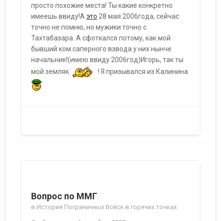
просто похожие места! Ты какие конкретно
имеешь ввиду!А
это
28 мая 2006года, сейчас
точно не помню, но мужики точно с
Тахтабазара. А сфоткался потому, как мой
бывший ком.саперного взвода у них нынче
начальник!(имею ввиду 2006год)Игорь, так ты
мой земляк
! Я призывался из Калинина
Вопрос по ММГ
в
История Пограничных Войск в горячих точках