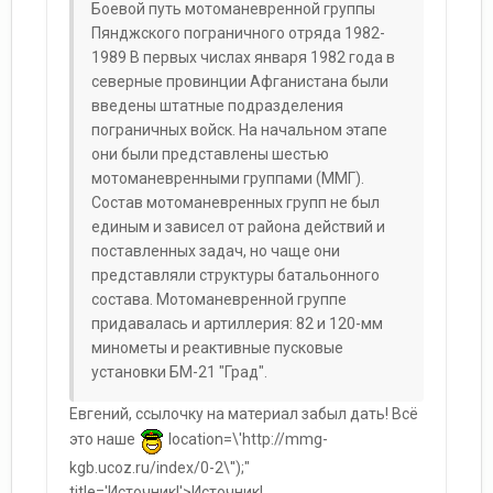
Боевой путь мотоманевренной группы
Пянджского пограничного отряда 1982-
1989 В первых числах января 1982 года в
северные провинции Афганистана были
введены штатные подразделения
пограничных войск. На начальном этапе
они были представлены шестью
мотоманевренными группами (ММГ).
Состав мотоманевренных групп не был
единым и зависел от района действий и
поставленных задач, но чаще они
представляли структуры батальонного
состава. Мотоманевренной группе
придавалась и артиллерия: 82 и 120-мм
минометы и реактивные пусковые
установки БМ-21 "Град".
Евгений, ссылочку на материал забыл дать! Всё
это наше
location=\'http://mmg-
kgb.ucoz.ru/index/0-2\'');"
title='Источник!'>Источник!