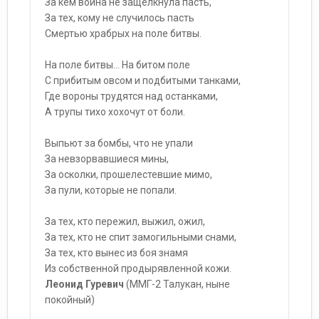
За кем война не защёлкнула пасть,
За тех, кому не cлучилось пасть
Смертью храбрых на поле битвы.
На поле битвы… На битом поле
С прибитым овсом и подбитыми танками,
Где вороны трудятся над останками,
А трупы тихо хохочут от боли.
Выпьют за бомбы, что не упали
За невзорвавшиеся мины,
За осколки, прошелестевшие мимо,
За пули, которые не попали.
За тех, кто пережил, выжил, ожил,
За тех, кто не спит замогильными снами,
За тех, кто вынес из боя знамя
Из собственной продырявленной кожи.
Леонид Гуревич
(ММГ-2 Талукан, ныне
покойный)